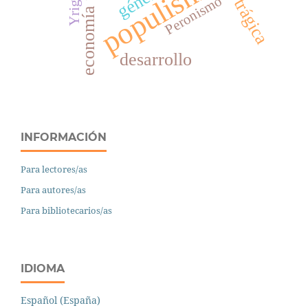
economía feminista
populismo
género
Peronismo
desarrollo
INFORMACIÓN
Para lectores/as
Para autores/as
Para bibliotecarios/as
IDIOMA
Español (España)