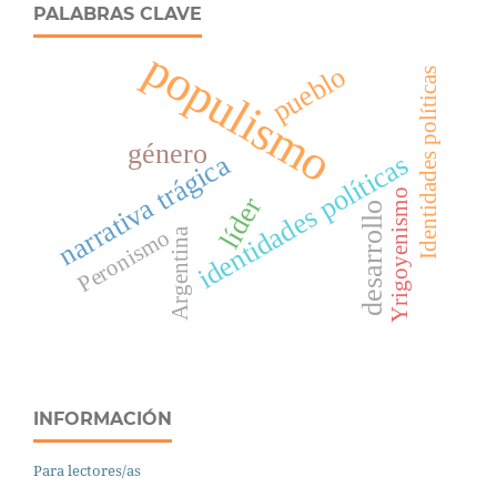
PALABRAS CLAVE
populismo
pueblo
Identidades políticas
género
narrativa trágica
identidades políticas
Yrigoyenismo
líder
desarrollo
Peronismo
Argentina
INFORMACIÓN
Para lectores/as