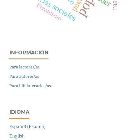
ciencias sociales
pueblo
líder
Peronismo
INFORMACIÓN
Para lectores/as
Para autores/as
Para bibliotecarios/as
IDIOMA
Español (España)
English