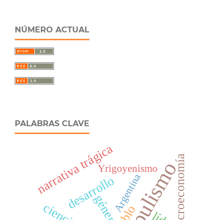
NÚMERO ACTUAL
PALABRAS CLAVE
narrativa trágica
macroeconomía
populismo
Yrigoyenismo
Argentina
desarrollo
género