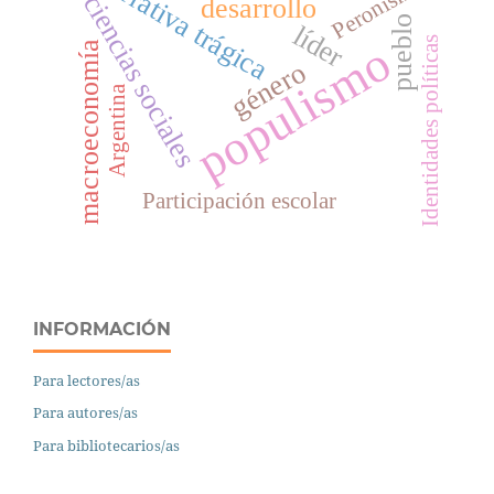
narrativa trágica
Peronismo
ciencias sociales
desarrollo
pueblo
líder
Identidades políticas
populismo
macroeconomía
género
Argentina
Participación escolar
INFORMACIÓN
Para lectores/as
Para autores/as
Para bibliotecarios/as